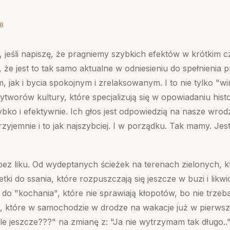
8
, jeśli napiszę, że pragniemy szybkich efektów w krótkim cz
, że jest to tak samo aktualne w odniesieniu do spełnienia p
, jak i bycia spokojnym i zrelaksowanym. I to nie tylko "wi
worów kultury, które specjalizują się w opowiadaniu histor
zybko i efektywnie. Ich głos jest odpowiedzią na nasze wrod
rzyjemnie i to jak najszybciej. I w porządku. Tak mamy. Jes
ez liku. Od wydeptanych ścieżek na terenach zielonych, 
etki do ssania, które rozpuszczają się jeszcze w buzi i likwidu
i do "kochania", które nie sprawiają kłopotów, bo nie trze
eci, które w samochodzie w drodze na wakacje już w pierwsz
Ile jeszcze???" na zmianę z: "Ja nie wytrzymam tak długo.." 