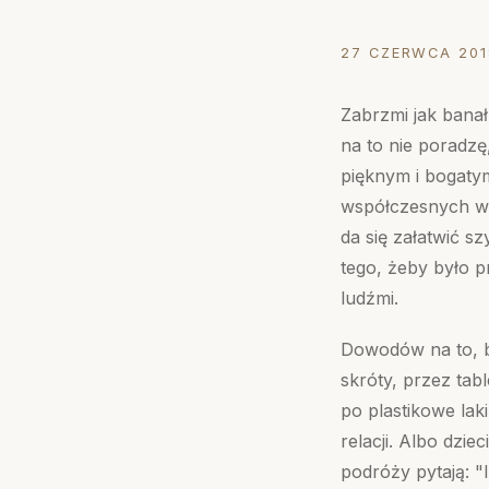
27 CZERWCA 201
Zabrzmi jak banał
na to nie poradzę
pięknym i bogatym
współczesnych wyt
da się załatwić s
tego, żeby było p
ludźmi.
Dowodów na to, b
skróty, przez tabl
po plastikowe lak
relacji. Albo dzi
podróży pytają: "