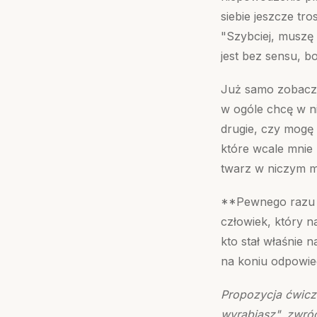
siebie jeszcze tr
"Szybciej, muszę z
jest bez sensu, b
Już samo zobaczen
w ogóle chcę w ni
drugie, czy mogę
które wcale mnie 
twarz w niczym mi
**Pewnego razu n
człowiek, który n
kto stał właśnie 
na koniu odpowied
Propozycja ćwicz
wyrabiasz", zwróć