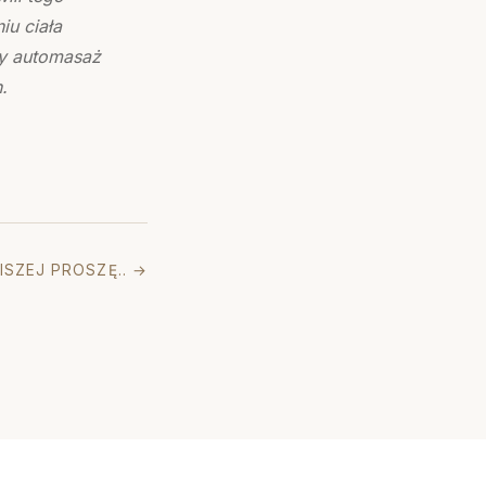
iu ciała
ły automasaż
.
ISZEJ PROSZĘ.. →