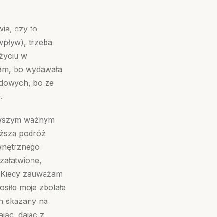
ia, czy to
wpływ), trzeba
życiu w
ałam, bo wydawała
zędowych, bo ze
.
erwszym ważnym
łuższa podróż
wnętrznego
 załatwione,
ę. Kiedy zauważam
osiło moje zbolałe
ten skazany na
jąc, dając z