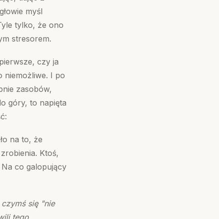
 głowie myśl
Tyle tylko, że ono
nym stresorem.
pierwsze, czy ja
o niemożliwe. I po
ebnie zasobów,
o góry, to napięta
ć:
o na to, że
zrobienia. Ktoś,
” Na co galopujący
czymś się "nie
ili tego