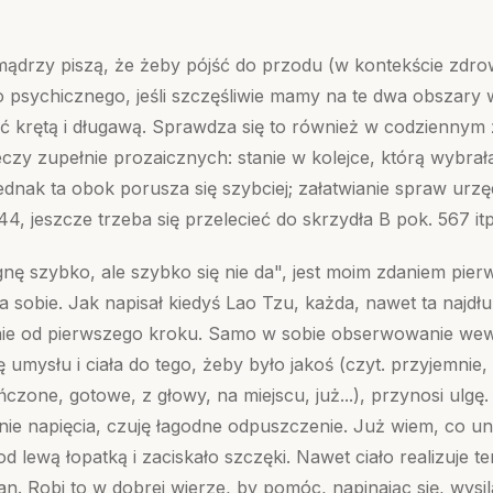
ądrzy piszą, że żeby pójść do przodu (w kontekście zdrow
o psychicznego, jeśli szczęśliwie mamy na te dwa obszary 
ć krętą i długawą. Sprawdza się to również w codziennym 
eczy zupełnie prozaicznych: stanie w kolejce, którą wybr
 jednak ta obok porusza się szybciej; załatwianie spraw ur
44, jeszcze trzeba się przelecieć do skrzydła B pok. 567 itp
gnę szybko, ale szybko się nie da", jest moim zdaniem pi
a sobie. Jak napisał kiedyś Lao Tzu, każda, nawet ta najd
nie od pierwszego kroku. Samo w sobie obserwowanie we
ę umysłu i ciała do tego, żeby było jakoś (czyt. przyjemnie,
zone, gotowe, z głowy, na miejscu, już...), przynosi ulg
mnie napięcia, czuję łagodne odpuszczenie. Już wiem, co un
od lewą łopatką i zaciskało szczęki. Nawet ciało realizuje 
n. Robi to w dobrej wierze, by pomóc, napinając się, wysila