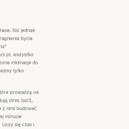
asie. Nic jednak
ragnienia bycia
na"
ii pt. wszystko
zone inklinacje do
teśmy tylko
które prowadzą na
ją stres (sic!),
ba z nimi budować
ej minucie
Liczy się czas i