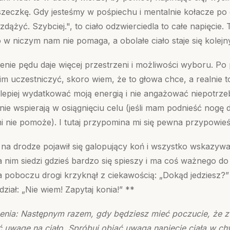
oszeczkę. Gdy jesteśmy w pośpiechu i mentalnie kołacze po
dążyć. Szybciej.", to ciało odzwierciedla to całe napięcie. 
o w niczym nam nie pomaga, a obolałe ciało staje się kolej
ie pędu daje więcej przestrzeni i możliwości wyboru. Po 
m uczestniczyć, skoro wiem, że to głowa chce, a realnie t
 lepiej wydatkować moją energią i nie angażować niepotrz
nie wspierają w osiągnięciu celu (jeśli mam podnieść nogę d
 nie pomoże). I tutaj przypomina mi się pewna przypowieś
a drodze pojawił się galopujący koń i wszystko wskazywał
a nim siedzi gdzieś bardzo się spieszy i ma coś ważnego do 
na poboczu drogi krzyknął z ciekawością: „Dokąd jedziesz?
ział: „Nie wiem! Zapytaj konia!” **
enia: Następnym razem, gdy będziesz mieć poczucie, że z 
 uwagę na ciało. Spróbuj objąć uwagą napięcie ciała w chw