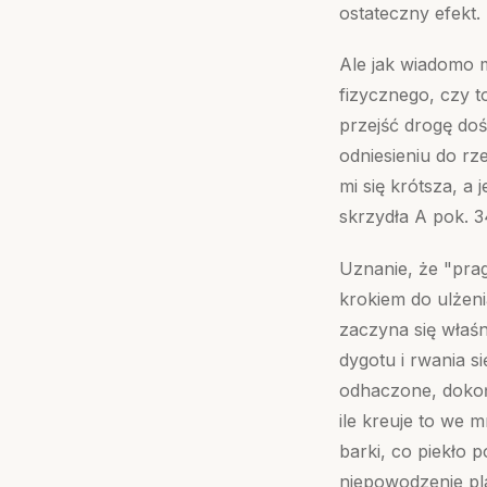
ostateczny efekt.
Ale jak wiadomo m
fizycznego, czy t
przejść drogę doś
odniesieniu do rz
mi się krótsza, a
skrzydła A pok. 3
Uznanie, że "pra
krokiem do ulżeni
zaczyna się właś
dygotu i rwania si
odhaczone, dokońc
ile kreuje to we 
barki, co piekło p
niepowodzenie pla