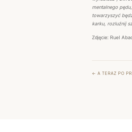
mentalnego pędu, 
towarzyszyć będz
karku, rozluźnij s
Zdjęcie: Ruel Ab
← A TERAZ PO PR